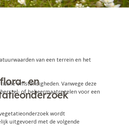
natuurwaarden van een terrein en het
flora- en
iotische omstandigheden. Vanwege deze
 herstel- of beheermaatregelen voor een
tatieonderzoek
 vegetatieonderzoek wordt
ijk uitgevoerd met de volgende