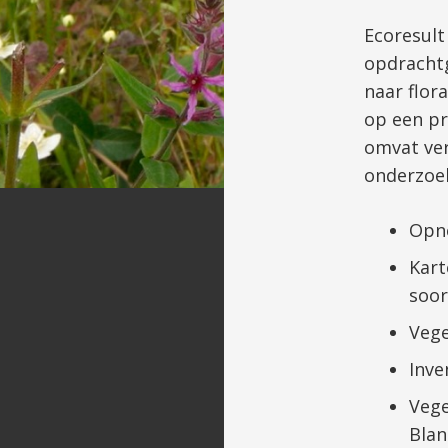
Ecoresult
opdrachtg
naar flor
op een pr
omvat ve
onderzoe
Opn
Kart
soor
Vege
Inve
Vege
Blan