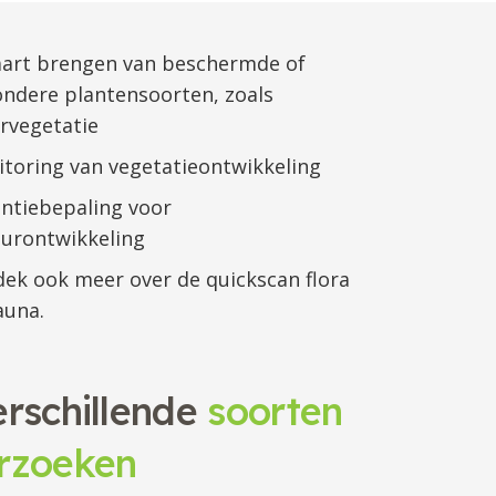
aart brengen van beschermde of
ondere plantensoorten, zoals
rvegetatie
toring van vegetatieontwikkeling
ntiebepaling voor
urontwikkeling
ek ook meer over de quickscan flora
auna.
erschillende
soorten
rzoeken