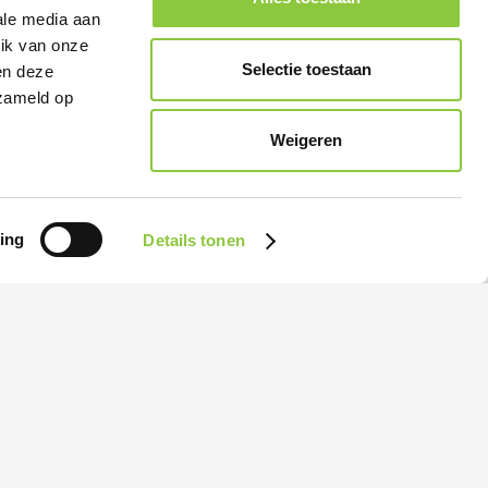
ale media aan
uik van onze
Selectie toestaan
en deze
rzameld op
Weigeren
Home
Projecten Ecoresult
ing
Details tonen