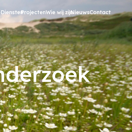
e
Diensten
Projecten
Wie wij zijn
Nieuws
Contact
onderzoek