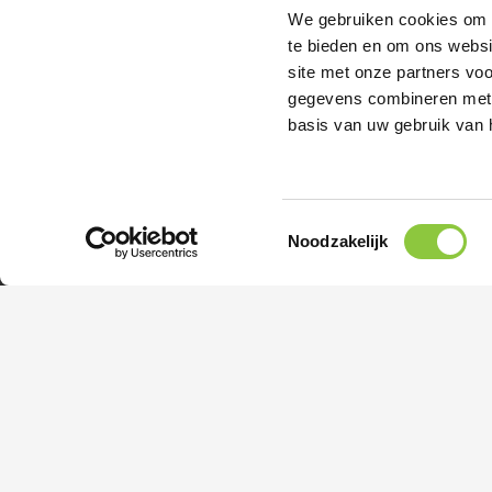
We gebruiken cookies om i
te bieden en om ons websi
site met onze partners vo
gegevens combineren met a
basis van uw gebruik van 
©
Ecoresult B.V.
2007 – 2026
T
Noodzakelijk
o
e
s
t
e
m
m
i
n
g