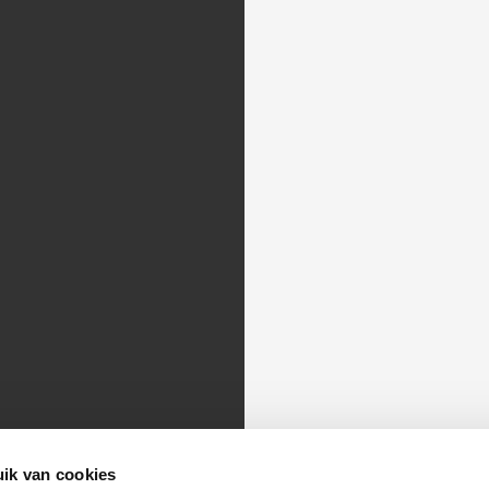
Recent Nieuws
Vacature Teamleider Hendrik-Ido-
Ambacht
3 aug om 06:43
Open Sollicitatie
31 jul om 08:48
Vacature projectecoloog Hendrik-Ido-
Ambacht
24 jul om 08:35
ik van cookies