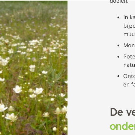
doelen:
In k
bijz
muu
Moni
Pote
natu
Ontd
en f
De v
onde