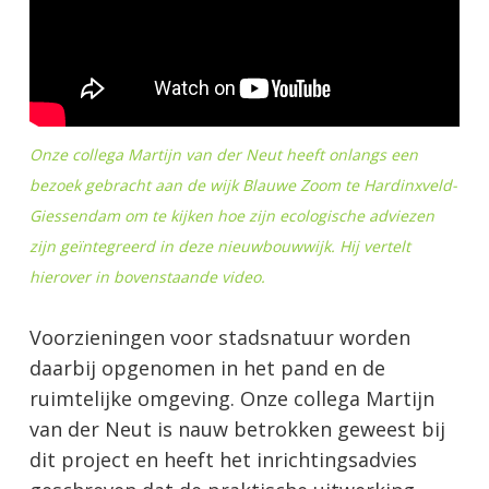
Onze collega Martijn van der Neut heeft onlangs een
bezoek gebracht aan de wijk Blauwe Zoom te Hardinxveld-
Giessendam om te kijken hoe zijn ecologische adviezen
zijn geïntegreerd in deze nieuwbouwwijk. Hij vertelt
hierover in bovenstaande video.
Voorzieningen voor stadsnatuur worden
daarbij opgenomen in het pand en de
ruimtelijke omgeving. Onze collega Martijn
van der Neut is nauw betrokken geweest bij
dit project en heeft het inrichtingsadvies