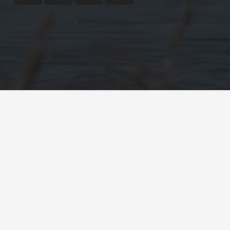
©
Ecoresult B.V.
2007 – 2026
Cookie verklaring
| Privacy verklaring
Home
Projecten Ecoresult