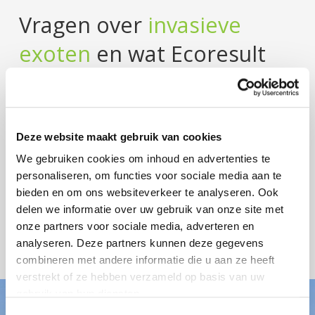
Vragen over
invasieve
exoten
en wat Ecoresult
op dit gebied voor jouw
project kan betekenen?
Neem
contact met ons
op.
Deze website maakt gebruik van cookies
We gebruiken cookies om inhoud en advertenties te
personaliseren, om functies voor sociale media aan te
CONTACT
bieden en om ons websiteverkeer te analyseren. Ook
delen we informatie over uw gebruik van onze site met
onze partners voor sociale media, adverteren en
BEKIJK ALLE PROJECTEN
analyseren. Deze partners kunnen deze gegevens
combineren met andere informatie die u aan ze heeft
verstrekt of ze hebben verzameld op basis van uw
gebruik van hun diensten.