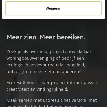
e
Weigeren
Meer zien. Meer bereiken.
Zoek je als overheid, projectontwikkelaar,
woningbouwvereniging of bedrijf een
ecologisch adviesbureau dat begeleid,
ontzorgt en meer ziet dan anderen?
Ecoresult voert ieder project uit met
passie,
creativiteit en vindingrijkheid.
Maak samen met Ecoresult het verschil met
jouw project in het behoud van onze