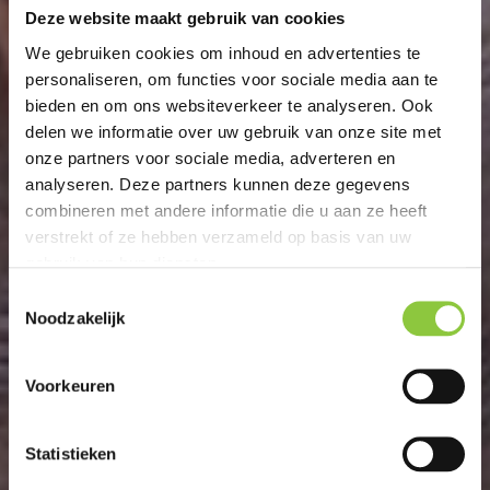
Deze website maakt gebruik van cookies
We gebruiken cookies om inhoud en advertenties te
personaliseren, om functies voor sociale media aan te
bieden en om ons websiteverkeer te analyseren. Ook
delen we informatie over uw gebruik van onze site met
onze partners voor sociale media, adverteren en
analyseren. Deze partners kunnen deze gegevens
combineren met andere informatie die u aan ze heeft
verstrekt of ze hebben verzameld op basis van uw
gebruik van hun diensten.
T
Noodzakelijk
o
e
s
Voorkeuren
t
e
m
Statistieken
m