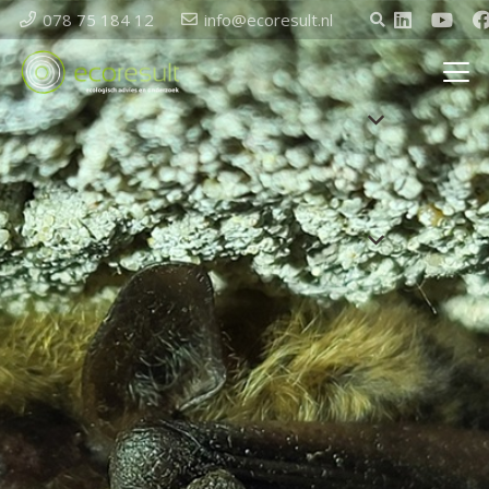
078 75 184 12
info@ecoresult.nl