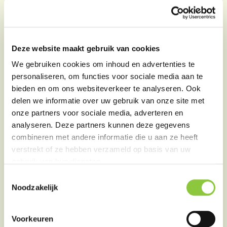
Soortenmanagementplan gemeente
Lansingerland
Deze website maakt gebruik van cookies
Bekijk de video over het SMP
(gebiedsbreed
We gebruiken cookies om inhoud en advertenties te
personaliseren, om functies voor sociale media aan te
huismusonderzoek):
bieden en om ons websiteverkeer te analyseren. Ook
delen we informatie over uw gebruik van onze site met
onze partners voor sociale media, adverteren en
analyseren. Deze partners kunnen deze gegevens
combineren met andere informatie die u aan ze heeft
verstrekt of ze hebben verzameld op basis van uw
gebruik van hun diensten.
T
Noodzakelijk
o
e
s
Voorkeuren
t