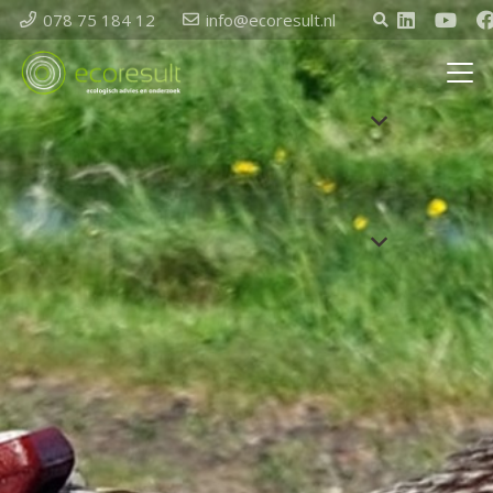
078 75 184 12
info@ecoresult.nl