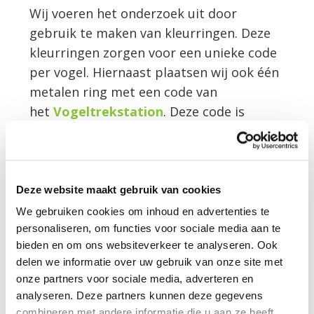
Wij voeren het onderzoek uit door
gebruik te maken van kleurringen. Deze
kleurringen zorgen voor een unieke code
per vogel. Hiernaast plaatsen wij ook één
metalen ring met een code van
het
Vogeltrekstation
. Deze code is
echter niet zo makkelijk af te lezen en
individueel herkenbare kleurringen
zorgen voor een veel grotere kans op
terugmelding. Er is hiervoor gekozen
Deze website maakt gebruik van cookies
omdat huismussen wanneer deze
We gebruiken cookies om inhoud en advertenties te
gevangen zijn niet gemakkelijk terug te
personaliseren, om functies voor sociale media aan te
bieden en om ons websiteverkeer te analyseren. Ook
vangen zijn. Maar met behulp van de
delen we informatie over uw gebruik van onze site met
kleurringen is het toch mogelijk
onze partners voor sociale media, adverteren en
om individuele huismussen te
analyseren. Deze partners kunnen deze gegevens
herkennen met bijvoorbeeld een
combineren met andere informatie die u aan ze heeft