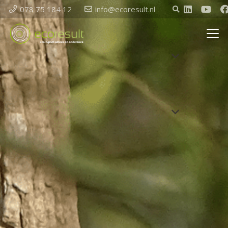
078 75 184 12
info@ecoresult.nl