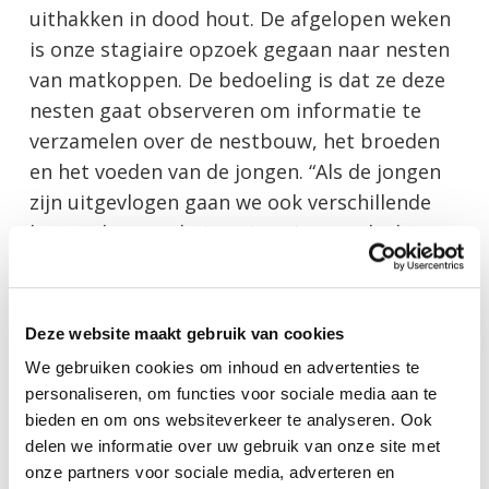
uithakken in dood hout. De afgelopen weken
is onze stagiaire opzoek gegaan naar nesten
van matkoppen. De bedoeling is dat ze deze
nesten gaat observeren om informatie te
verzamelen over de nestbouw, het broeden
en het voeden van de jongen. “Als de jongen
zijn uitgevlogen gaan we ook verschillende
kenmerken van het nest meten, zoals de
grootte van het nestgat, de hoogte, het
soort boom waarin ze het nest hebben
gehakt, het aantal spechten in hun
Deze website maakt gebruik van cookies
territorium, en nog veel meer. Hiermee
We gebruiken cookies om inhoud en advertenties te
hopen we inzicht te krijgen in de plekken
personaliseren, om functies voor sociale media aan te
waar matkoppen hun nest bouwen en hun
bieden en om ons websiteverkeer te analyseren. Ook
broedproces”, aldus Celeste.
delen we informatie over uw gebruik van onze site met
onze partners voor sociale media, adverteren en