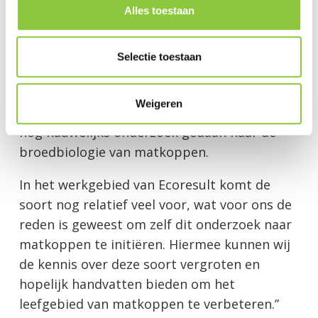
Alles toestaan
mogelijke reden gegeven, omdat zij de
e
nesten van matkoppen kunnen overnemen.
c
Ook zouden grote bonte spechten een rol
t
Selectie toestaan
i
kunnen spelen in de achteruitgang, omdat
e
bekend is dat ze nesten van matkoppen
Weigeren
kunnen plunderen. Echter, in Nederland is
nog nauwelijks onderzoek gedaan naar de
broedbiologie van matkoppen.
In het werkgebied van Ecoresult komt de
soort nog relatief veel voor, wat voor ons de
reden is geweest om zelf dit onderzoek naar
matkoppen te initiëren. Hiermee kunnen wij
de kennis over deze soort vergroten en
hopelijk handvatten bieden om het
leefgebied van matkoppen te verbeteren.”