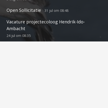
Open Sollicitatie
31 jul om 08:48
Vacature projectecoloog Hendrik-Ido-
Ambacht
24 jul om 08:35
Contact
info@ecoresult.nl
078 75 184 12
Vestiging Hendrik-Ido-Ambacht
Kringloopweg 22
3343 LR Hendrik-Ido-Ambacht