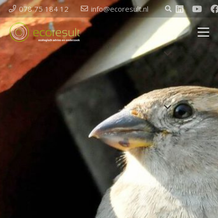
078 75 184 12
info@ecoresult.nl