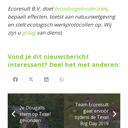
Ecoresult B.V. doet
broedvogelonderzoek
,
bepaalt effecten, toetst aan natuurwetgeving
en stelt ecologisch werkprotocollen op. Wij
zijn u
graag
van dienst.
Vond je dit nieuwsbericht
interessant? Deel het met anderen:
Team Ecoresult
2e Dougalls
gaat ervoor
stern op Texel
tijdens de Texel
gevonden
Big Day 2019