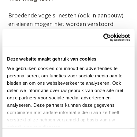
Broedende vogels, nesten (ook in aanbouw)
en eieren mogen niet worden verstoord.
Tijdens het broeden zijn vogels kwetsbaar,
ook verstoring rondom het nest kan leiden
tot een mislukt broedsel. Er mogen dan geen
werkzaamheden worden uitgevoerd zoals het
Deze website maakt gebruik van cookies
snoeien van bomen. De aanwezigheid van
We gebruiken cookies om inhoud en advertenties te
nesten is soms lastig vast te stellen, zij zitten
personaliseren, om functies voor sociale media aan te
immers niet altijd op een goed zichtbare
bieden en om ons websiteverkeer te analyseren. Ook
delen we informatie over uw gebruik van onze site met
plek. Als bezette nesten worden verwijderd,
onze partners voor sociale media, adverteren en
is er sprake van een economisch delict.
analyseren. Deze partners kunnen deze gegevens
combineren met andere informatie die u aan ze heeft
Wat mag wel?
verstrekt of ze hebben verzameld op basis van uw
gebruik van hun diensten.
T