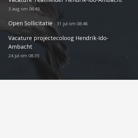
3 aug om 06:43
Open Sollicitatie
31 jul om 08:48
Vacature projectecoloog Hendrik-Ido-
Ambacht
24 jul om 08:35
Contact
info@ecoresult.nl
078 75 184 12
Vestiging Hendrik-Ido-Ambacht