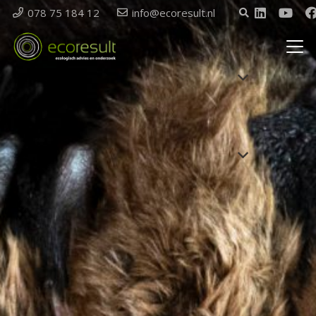
078 75 184 12
info@ecoresult.nl