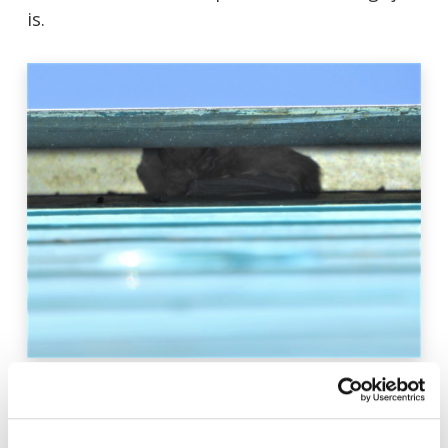
is.
Dwergvleermuis in ruimte tussen daktrim en gevel van
een gebouw