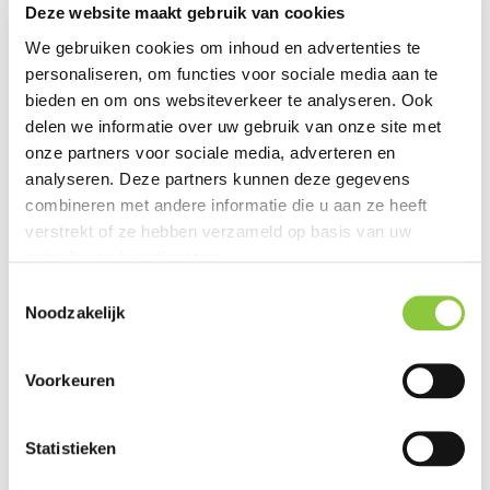
Deze website maakt gebruik van cookies
Vleermuisprotocol 2021
We gebruiken cookies om inhoud en advertenties te
personaliseren, om functies voor sociale media aan te
Het protocol beschrijft per vleermuissoort
bieden en om ons websiteverkeer te analyseren. Ook
delen we informatie over uw gebruik van onze site met
het onderzoek dat nodig is om de
onze partners voor sociale media, adverteren en
aanwezigheid vast te stellen. Zo geeft het
analyseren. Deze partners kunnen deze gegevens
onder andere richtlijnen over het aantal
combineren met andere informatie die u aan ze heeft
bezoeken, het onderzoeksmoment
verstrekt of ze hebben verzameld op basis van uw
(avond/nacht/vroege ochtend), en de
gebruik van hun diensten.
onderzoeksperiode. Het dient als hulpmiddel
T
voor deskundige vleermuisonderzoekers en
Noodzakelijk
o
beoordelaars van vleermuizenonderzoek.
e
s
Voorkeuren
Met het protocol is het mogelijk om functies
t
van gebieden voor soorten vleermuizen
e
m
Statistieken
efficiënt en effectief vast te stellen. Het is
m
opgesteld om het onderzoek in het kader van