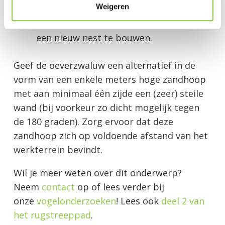
Weigeren
weekend is al voldoende voor een
oeverzwaluw om de locatie te vinden en
een nieuw nest te bouwen.
Geef de oeverzwaluw een alternatief in de
vorm van een enkele meters hoge zandhoop
met aan minimaal één zijde een (zeer) steile
wand (bij voorkeur zo dicht mogelijk tegen
de 180 graden). Zorg ervoor dat deze
zandhoop zich op voldoende afstand van het
werkterrein bevindt.
Wil je meer weten over dit onderwerp?
Neem
contact
op of lees verder bij
onze
vogelonderzoeken
! Lees ook
deel 2 van
het rugstreeppad
.