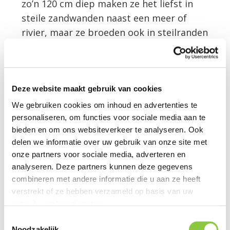
zo’n 120 cm diep maken ze het liefst in
steile zandwanden naast een meer of
rivier, maar ze broeden ook in steilranden
die door mensen zijn gemaakt, zoals
afgravingen en zanddepots op
bouwlocaties. De vogels broeden van
april tot en met augustus en hebben die
Deze website maakt gebruik van cookies
periode vaak twee legsels in hetzelfde
We gebruiken cookies om inhoud en advertenties te
hol. Als de oeverzwaluw voorafgaand aan
personaliseren, om functies voor sociale media aan te
bieden en om ons websiteverkeer te analyseren. Ook
de werkzaamheden al op het terrein
delen we informatie over uw gebruik van onze site met
broedt, moet gewacht worden totdat
onze partners voor sociale media, adverteren en
deze zijn uitgebroed. Pas dan kan gestart
analyseren. Deze partners kunnen deze gegevens
worden met de werkzaamheden die voor
combineren met andere informatie die u aan ze heeft
de broedende oeverzwaluwen verstoren
verstrekt of ze hebben verzameld op basis van uw
waren.
gebruik van hun diensten.
T
Noodzakelijk