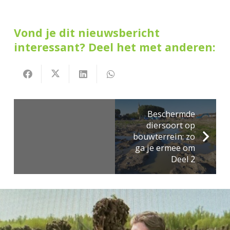
Vond je dit nieuwsbericht
interessant? Deel het met anderen:
Beschermde
diersoort op
bouwterrein: zo
ga je ermee om
Deel 2