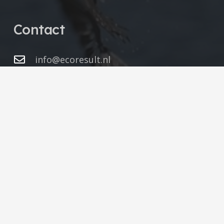
Contact
info@ecoresult.nl
078 75 184 12
Vestiging Hendrik-Ido-Ambacht
Kringloopweg 22
3343 LR Hendrik-Ido-Ambacht
Zuid-Holland
Vestiging Veenendaal
Lunet 2-8
3905 NW Veenendaal
Utrecht