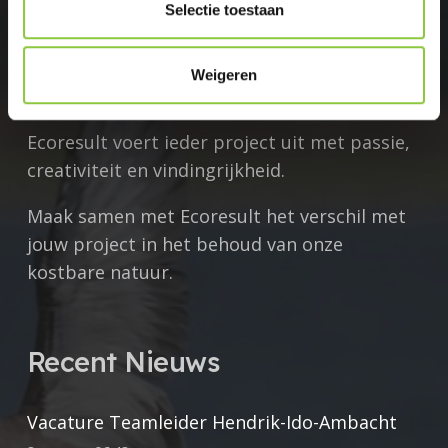
t
Zoek je als overheid, projectontwikkelaar,
Selectie toestaan
i
woningbouwvereniging of bedrijf een
e
ecologisch adviesbureau dat begeleid,
Weigeren
ontzorgt en meer ziet dan anderen?
Ecoresult voert ieder project uit met
passie,
creativiteit en vindingrijkheid.
Maak samen met Ecoresult het verschil met
jouw project in het behoud van onze
kostbare natuur.
Recent Nieuws
Vacature Teamleider Hendrik-Ido-Ambacht