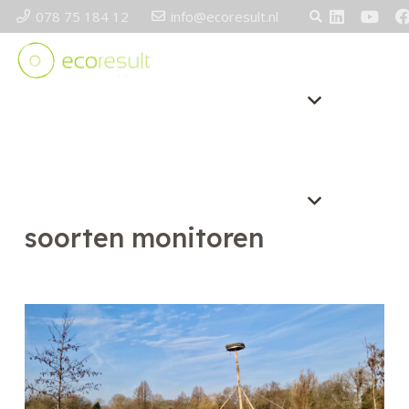
078 75 184 12
info@ecoresult.nl
soorten monitoren