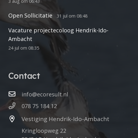
3 aug om 06:43
Open Sollicitatie
31 jul om 08:48
Vacature projectecoloog Hendrik-Ido-
Ambacht
24 jul om 08:35
Contact
info@ecoresult.nl
078 75 184 12
Vestiging Hendrik-Ido-Ambacht
Kringloopweg 22