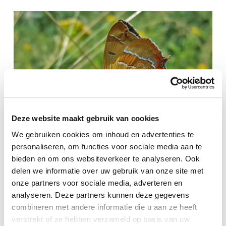
Deze website maakt gebruik van cookies
We gebruiken cookies om inhoud en advertenties te
personaliseren, om functies voor sociale media aan te
bieden en om ons websiteverkeer te analyseren. Ook
Meten is weten, ook in de
delen we informatie over uw gebruik van onze site met
natuur!
onze partners voor sociale media, adverteren en
analyseren. Deze partners kunnen deze gegevens
FLORA EN FAUNA ONDERZOEK
7 jaar geleden
combineren met andere informatie die u aan ze heeft
15 maart 2019Meten is weten, ook in de
verstrekt of ze hebben verzameld op basis van uw