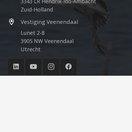
3343 LR Hendrik-Ido-Ambacht
Zuid-Holland
Vestiging Veenendaal
Lunet 2-8
3905 NW Veenendaal
Utrecht
©
Ecoresult B.V.
2007 – 2026