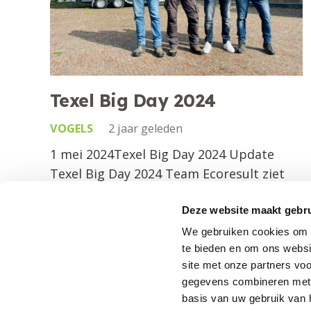
Zoek je als overheid,
projectontwikkelaar,
woningbouwvereniging of bedrijf een
ecologisch adviesbureau dat begeleid,
ontzorgt en meer ziet dan anderen?
Texel Big Day 2024
Ecoresult voert ieder project uit
VOGELS
2 jaar geleden
met
passie, creativiteit en
1 mei 2024Texel Big Day 2024 Update
vindingrijkheid.
Texel Big Day 2024 Team Ecoresult ziet
samen met een ander team de meeste
Maak samen met Ecoresult het verschil
Deze website maakt gebru
soorten! Afgelopen weekend stond Texel
met jouw project in het behoud van
weer in het teken…
We gebruiken cookies om i
onze kostbare natuur.
te bieden en om ons websi
site met onze partners vo
gegevens combineren met a
basis van uw gebruik van 