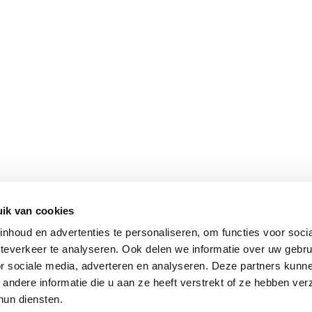
Vacature Teamleider Hendrik-Ido-
Ambacht
3 aug om 06:43
Open Sollicitatie
31 jul om 08:48
Vacature projectecoloog Hendrik-Ido-
Ambacht
24 jul om 08:35
ik van cookies
nhoud en advertenties te personaliseren, om functies voor soci
teverkeer te analyseren. Ook delen we informatie over uw gebr
or sociale media, adverteren en analyseren. Deze partners kunn
ndere informatie die u aan ze heeft verstrekt of ze hebben ve
hun diensten.