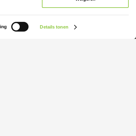
Home
Projecten Ecoresult
ing
Details tonen