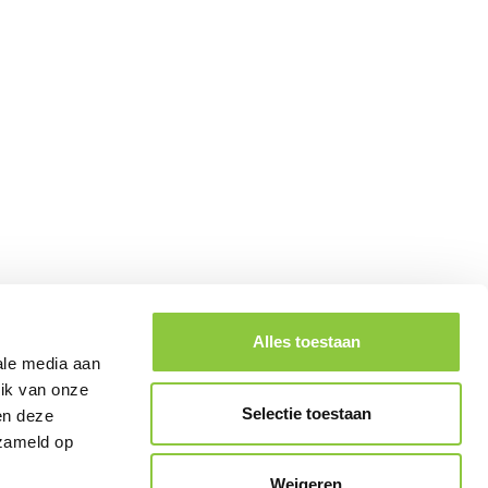
info@ecoresult.nl
078 75 184 12
Vestiging Hendrik-Ido-Ambacht
Kringloopweg 22
3343 LR Hendrik-Ido-Ambacht
Zuid-Holland
Vestiging Veenendaal
Lunet 2-8
3905 NW Veenendaal
Utrecht
Alles toestaan
ale media aan
uik van onze
Selectie toestaan
en deze
rzameld op
Weigeren