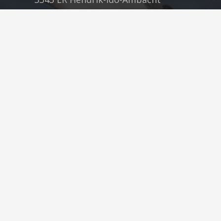
Zuid-Holland
Vestiging Veenendaal
Lunet 2-8
3905 NW Veenendaal
Utrecht