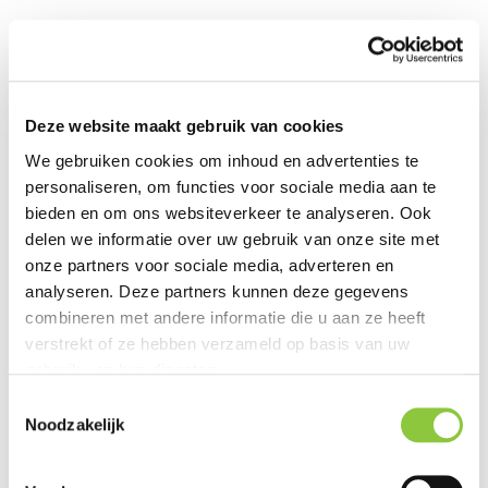
Deze website maakt gebruik van cookies
We gebruiken cookies om inhoud en advertenties te
personaliseren, om functies voor sociale media aan te
bieden en om ons websiteverkeer te analyseren. Ook
delen we informatie over uw gebruik van onze site met
onze partners voor sociale media, adverteren en
analyseren. Deze partners kunnen deze gegevens
combineren met andere informatie die u aan ze heeft
verstrekt of ze hebben verzameld op basis van uw
gebruik van hun diensten.
Natuurinclusief
T
Noodzakelijk
o
inrichtingsadvies Blauwe
e
Zoom
s