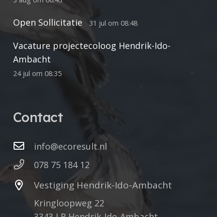
Open Sollicitatie
31 jul om 08:48
Vacature projectecoloog Hendrik-Ido-
Ambacht
24 jul om 08:35
Contact
info@ecoresult.nl
078 75 184 12
Vestiging Hendrik-Ido-Ambacht
Kringloopweg 22
3343 LR Hendrik-Ido-Ambacht