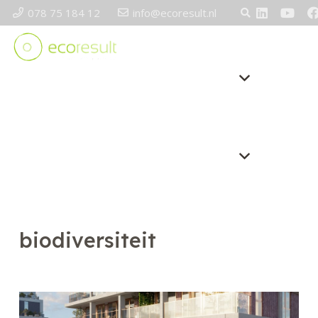
078 75 184 12
info@ecoresult.nl
biodiversiteit