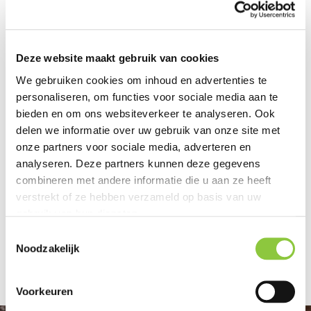
onderzoeksresultaten worden gebruikt voor
bijvoorbeeld het natuurbeheer.
Deze website maakt gebruik van cookies
We gebruiken cookies om inhoud en advertenties te
Vond je dit nieuwsbericht
personaliseren, om functies voor sociale media aan te
interessant? Deel het met anderen:
bieden en om ons websiteverkeer te analyseren. Ook
delen we informatie over uw gebruik van onze site met
onze partners voor sociale media, adverteren en
analyseren. Deze partners kunnen deze gegevens
combineren met andere informatie die u aan ze heeft
verstrekt of ze hebben verzameld op basis van uw
Vondst van
gebruik van hun diensten.
Opvallend
vermiljoenkever
weinig
T
s in Noord-
Noodzakelijk
dagvlinders
o
Brabant
e
s
Voorkeuren
t