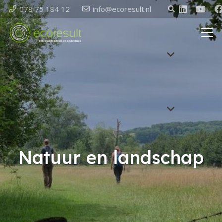
078 75 184 12
info@ecoresult.nl
Natuur en landschap