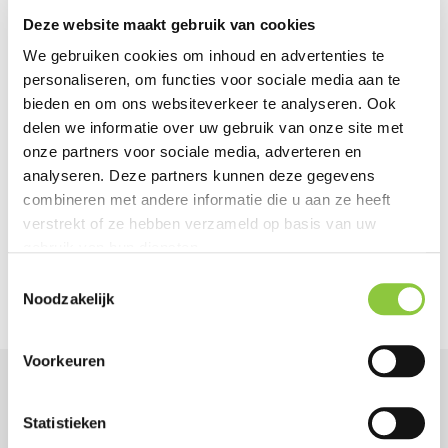
BREEAM-NL
Deze website maakt gebruik van cookies
Toetsing Natuurnetwerk Nederland
We gebruiken cookies om inhoud en advertenties te
Ecologisch werkprotocol
personaliseren, om functies voor sociale media aan te
bieden en om ons websiteverkeer te analyseren. Ook
Beheerplan
delen we informatie over uw gebruik van onze site met
Inrichtingsplan
onze partners voor sociale media, adverteren en
Invasieve exoten
analyseren. Deze partners kunnen deze gegevens
combineren met andere informatie die u aan ze heeft
verstrekt of ze hebben verzameld op basis van uw
gebruik van hun diensten.
T
Noodzakelijk
o
e
s
Voorkeuren
t
e
Niet direct duidelijk wat er
m
Statistieken
mogelijk is? Onze
adviseurs
m