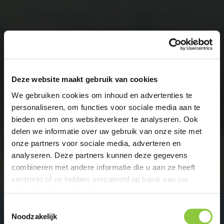
Meer zien. Meer bereiken.
Zoek je als overheid, projectontwikkelaar,
Deze website maakt gebruik van cookies
woningbouwvereniging of bedrijf een
We gebruiken cookies om inhoud en advertenties te
ecologisch adviesbureau dat begeleid,
personaliseren, om functies voor sociale media aan te
ontzorgt en meer ziet dan anderen?
bieden en om ons websiteverkeer te analyseren. Ook
delen we informatie over uw gebruik van onze site met
Ecoresult voert ieder project uit met
passie,
onze partners voor sociale media, adverteren en
creativiteit en vindingrijkheid.
analyseren. Deze partners kunnen deze gegevens
combineren met andere informatie die u aan ze heeft
Maak samen met Ecoresult het verschil met
verstrekt of ze hebben verzameld op basis van uw
jouw project in het behoud van onze
gebruik van hun diensten.
kostbare natuur.
T
Noodzakelijk
o