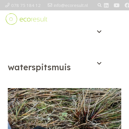
078 75 184 12
info@ecoresult.nl
waterspitsmuis