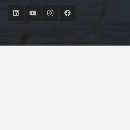
©
Ecoresult B.V.
2007 – 2026
Cookie verklaring
| Privacy verklaring
Home
Projecten Ecoresult