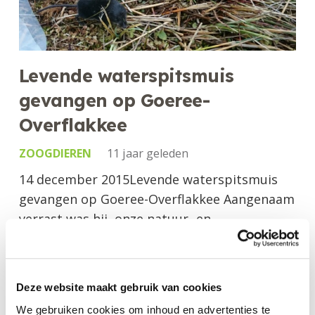
Levende waterspitsmuis
gevangen op Goeree-
Overflakkee
ZOOGDIEREN
11 jaar geleden
14 december 2015Levende waterspitsmuis
gevangen op Goeree-Overflakkee Aangenaam
verrast was hij, onze natuur- en
landschapsecoloog Anton van Meurs: hij ving
onlangs een levende waterspitsmuis op
Goeree-Overflakkee. Omdat dit pas de…
Deze website maakt gebruik van cookies
We gebruiken cookies om inhoud en advertenties te