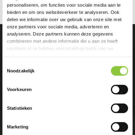
personaliseren, om functies voor sociale media aan te
bieden en om ons websiteverkeer te analyseren. Ook
delen we informatie over uw gebruik van onze site met
onze partners voor sociale media, adverteren en
analyseren. Deze partners kunnen deze gegevens
combineren met andere informatie die u aan ze heeft
verstrekt of ze hebben verzameld op basis van uw
gebruik van hun diensten.
Meer zien. Meer bereiken.
T
Noodzakelijk
o
e
Zoek je als overheid, projectontwikkelaar,
s
Voorkeuren
woningbouwvereniging of bedrijf een
t
ecologisch adviesbureau dat begeleid,
e
m
Statistieken
ontzorgt en meer ziet dan anderen?
m
Ecoresult voert ieder project uit met
passie,
i
Marketing
n
creativiteit en vindingrijkheid.