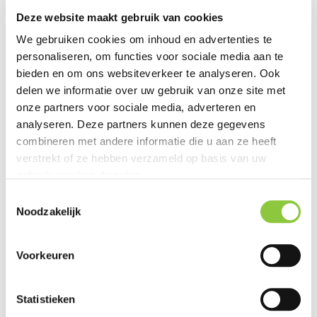
Deze website maakt gebruik van cookies
We gebruiken cookies om inhoud en advertenties te
personaliseren, om functies voor sociale media aan te
bieden en om ons websiteverkeer te analyseren. Ook
delen we informatie over uw gebruik van onze site met
onze partners voor sociale media, adverteren en
analyseren. Deze partners kunnen deze gegevens
combineren met andere informatie die u aan ze heeft
Contact
verstrekt of ze hebben verzameld op basis van uw
gebruik van hun diensten.
Socials Koen van Veen
T
Noodzakelijk
o
Wil je Ecoresult betrekken
e
bij jou project?
s
Voorkeuren
t
Neem
contact met ons
op en
e
we leggen je graag uit wat we
m
Statistieken
voor je kunnen betekenen.
m