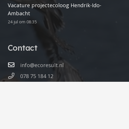
Vacature projectecoloog Hendrik-Ido-
Ambacht
24 jul om 08:35
Contact
info@ecoresult.nl
078 75 184 12
Vestiging Hendrik-Ido-Ambacht
Kringloopweg 22
3343 LR Hendrik-Ido-Ambacht
Zuid-Holland
Vestiging Veenendaal